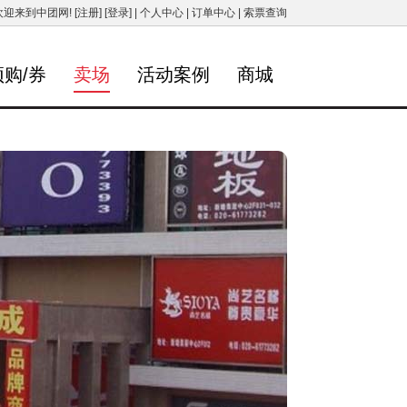
欢迎来到中团网!
[注册]
[登录]
|
个人中心
|
订单中心
|
索票查询
预购/券
卖场
活动案例
商城