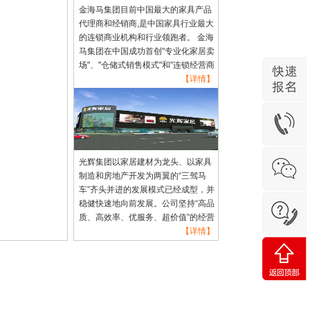
金海马集团目前中国最大的家具产品
代理商和经销商,是中国家具行业最大
的连锁商业机构和行业领跑者。 金海
马集团在中国成功首创"专业化家居卖
场"、"仓储式销售模式"和"连锁经营商
业模式"，其经营理念在行业内始终具
【详情】
有先进的示范作用，成为业内争相效
仿的对象。
光辉集团以家居建材为龙头、以家具
制造和房地产开发为两翼的“三驾马
车”齐头并进的发展模式已经成型，并
稳健快速地向前发展。公司坚持“高品
质、高效率、优服务、超价值”的经营
宗旨，以“让顾客满意”为服务理念，
【详情】
聚集了一大批企业管理和市场营销方
面的杰出人才，有着一支开拓创新、
奋发向上的优秀员工团队。 我们的努
力，得到了市场和消费者的充分肯
定，展望未来，公司将充分发挥自身