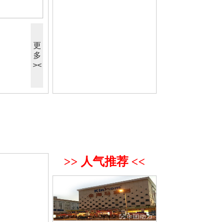
更
多
><
>> 人气推荐 <<