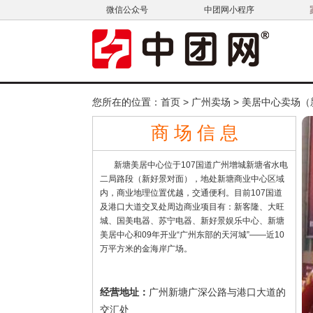
微信公众号
中团网小程序
您所在的位置：
首页
>
广州卖场
>
美居中心卖场（
商 场 信 息
新塘美居中心位于107国道广州增城新塘省水电
二局路段（新好景对面），地处新塘商业中心区域
内，商业地理位置优越，交通便利。目前107国道
及港口大道交叉处周边商业项目有：新客隆、大旺
城、国美电器、苏宁电器、新好景娱乐中心、新塘
美居中心和09年开业“广州东部的天河城”——近10
万平方米的金海岸广场。
广州新塘广深公路与港口大道的
经营地址：
交汇处