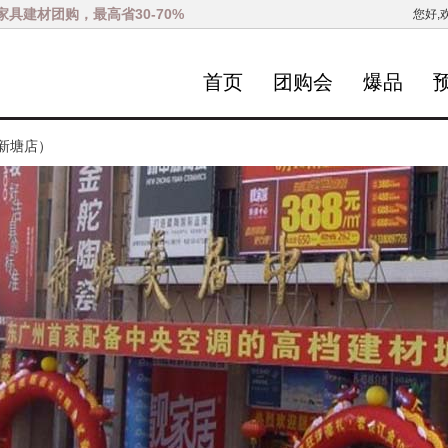
家具建材团购，最高省30-70%
您好,
首页
团购会
爆品
新塘店）