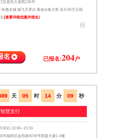
江区迎宾大道西136号
庆 钜惠全城 抽飞天茅台 黄金白银大奖 瓜分30万元现
壕礼
[查看详细优惠并报名]
204
报名
已报名:
户
389
05
14
09
天
时
分
秒
圳智慧支行
30日 10:00--15:30
圳市福田区金田路4036号荣超大厦1-3楼