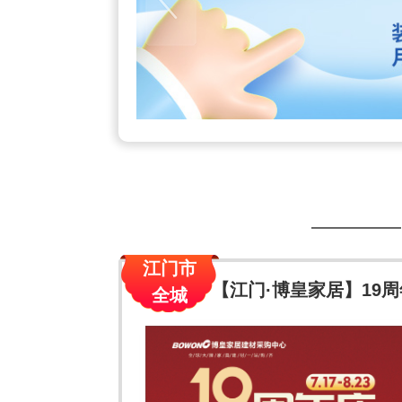
江门市
【江门·博皇家居】19周
全城
30万元现金 送千件壕礼