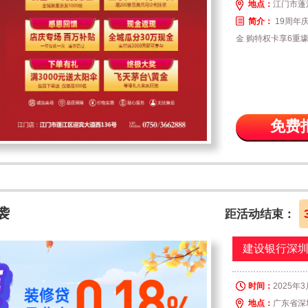
地点：
江门市蓬
简介：
19周年
金 购特权卡享6重
免费
袭
距活动结束：
建设银行深
时间：
2025年3月
地点：
广东省深