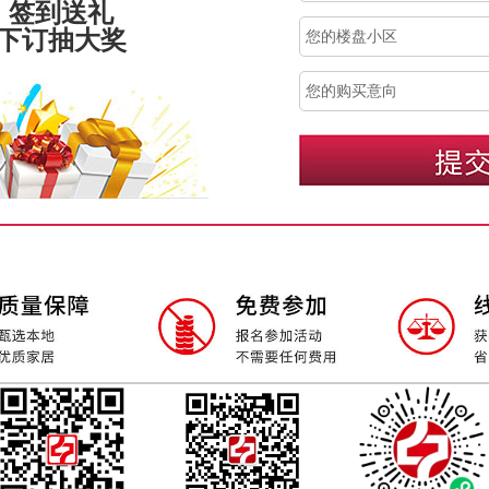
、签到送礼
、下订抽大奖