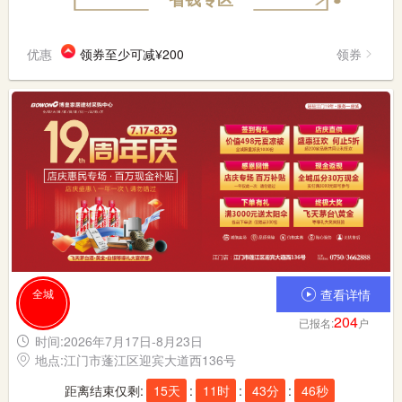
优惠
领券至少可减¥200
领券
全城
查看详情
204
已报名:
户
时间:2026年7月17日-8月23日
地点:江门市蓬江区迎宾大道西136号
距离结束仅剩:
15天
:
11时
:
43分
:
46秒