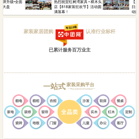
升级•全面
热烈祝贺红树湾家具 • 樟木头
【火爆现
盘
店【818家装狂欢节】活动圆
日米兰
满落幕！
动圆满
家装家居团购
认准行业标杆
已累计服务百万业主
一站式
家装采购平台
Procurement 0f furniture