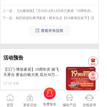
上一篇：
【火爆现场】7月29日-8月14日米兰家具『29周年庆』
活动圆满落幕！
下一篇：
热烈祝贺红树湾家具 • 樟木头店【818家装狂欢节】活
动圆满落幕！
活动预告
【江门·博皇家居】19周年庆 抽飞
天茅台 黄金白银大奖 瓜分30万元
现金 送千件壕礼
江门市·全城
建行家装狂欢节 福利来袭
免费报名
首页
更多活动
爆款产品
在线咨询