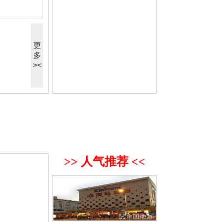
更
多
><
>> 人气推荐 <<