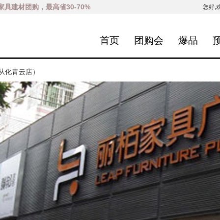
家具建材团购，最高省30-70%
您好,
首页
团购会
爆品
从化青云店）