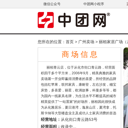
微信公众号
中团网小程序
您所在的位置：
首页
>
广州卖场
>
丽栢家居广场（
商 场 信 息
丽栢青云店，位于从化市街口青云路，经营面
积四千多个平方米，2006年9月，精美典雅的家具
卖场莆一开业即赢得消费者的喜爱，所经营的品牌
包括红苹果，联邦家具，康耐登，左右沙发，穗宝
床垫，多喜爱，丽星，欧洲故事，科曼多等等，都
为国内一线家具名牌，为生活水平不断提高的城市
精英提供了“一站置家”的好场所，丽栢因此很快成
为从化雅居乐，夏日港湾，逸泉山庄，夏湾拿，托
斯卡纳等大型楼盘业主及成功人士家具消费的首选
品牌，同时为丽柏的连锁拓展奠定了坚实的基础。
从化街口青云路53号
经营地址：
收录中...
经营面积：