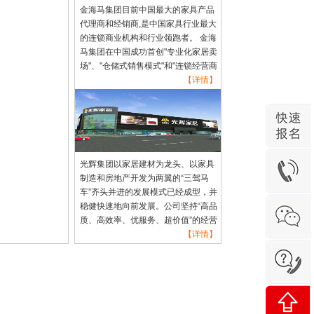
金海马集团目前中国最大的家具产品
代理商和经销商,是中国家具行业最大
的连锁商业机构和行业领跑者。 金海
马集团在中国成功首创"专业化家居卖
场"、"仓储式销售模式"和"连锁经营商
业模式"，其经营理念在行业内始终具
【详情】
有先进的示范作用，成为业内争相效
仿的对象。
光辉集团以家居建材为龙头、以家具
制造和房地产开发为两翼的“三驾马
车”齐头并进的发展模式已经成型，并
稳健快速地向前发展。公司坚持“高品
质、高效率、优服务、超价值”的经营
宗旨，以“让顾客满意”为服务理念，
【详情】
聚集了一大批企业管理和市场营销方
面的杰出人才，有着一支开拓创新、
奋发向上的优秀员工团队。 我们的努
力，得到了市场和消费者的充分肯
定，展望未来，公司将充分发挥自身