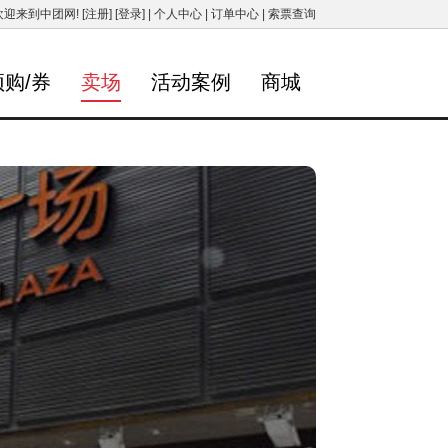
欢迎来到中团网!
[注册]
[登录]
|
个人中心
|
订单中心
|
索票查询
预购/券
卖场
活动案例
商城