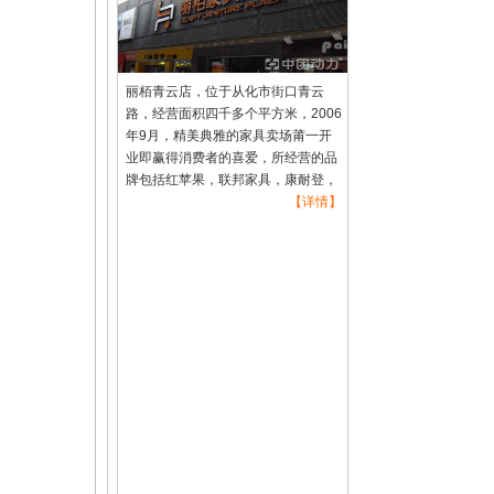
丽栢青云店，位于从化市街口青云
路，经营面积四千多个平方米，2006
年9月，精美典雅的家具卖场莆一开
业即赢得消费者的喜爱，所经营的品
牌包括红苹果，联邦家具，康耐登，
左右沙发，穗宝床垫，多喜爱，丽
【详情】
星，欧洲故事，科曼多等等，都为国
内一线家具名牌，为生活水平不断提
高的城市精英提供了“一站置家”的好
场所，丽栢因此很快成为从化雅居
乐，夏日港湾，逸泉山庄，夏湾拿，
托斯卡纳等大型楼盘业主及成功人士
家具消费的首选品牌，同时为丽柏的
连锁拓展奠定了坚实的基础。