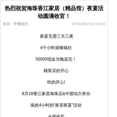
热烈祝贺海珠香江家居（精品馆）夜宴活
动圆满收官！
来源：
中团动力
2017年08月31日 10:20:23
夜宴无需三天三夜
4个小时就够疯狂
50000现金当晚送完！
顾客买的开心
吃的开心!
8月18香江家居海珠店&中团动力举办
疯抢4小时的“家居夜宴”活动
火爆收官