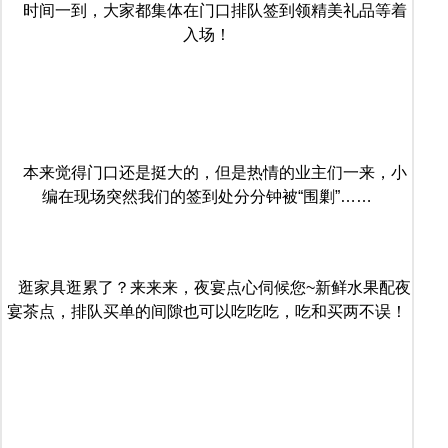
时间一到，大家都集体在门口排队签到领精美礼品等着
入场！
本来觉得门口还是挺大的，但是热情的业主们一来，小
编在现场突然我们的签到处分分钟被“围剿”……
逛家具逛累了？来来来，夜宴点心伺候您~新鲜水果配夜
宴茶点，排队买单的间隙也可以吃吃吃，吃和买两不误！