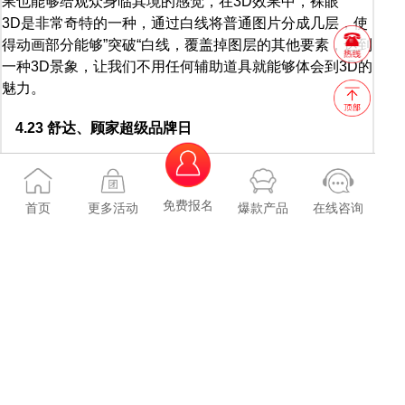
果也能够给观众身临其境的感觉，在3D效果中，裸眼
3D是非常奇特的一种，通过白线将普通图片分成几层，使
得动画部分能够”突破“白线，覆盖掉图层的其他要素，达到
一种3D景象，让我们不用任何辅助道具就能够体会到3D的
魅力。
4.23 舒达、顾家超级品牌日
举办地点：主会场香江全球家居CBD3馆A广场
免费报名
首页
更多活动
爆款产品
在线咨询
上一篇：
热烈庆贺万众城家居2017春季家装博览会火爆收官！
下一篇：
庆贺金海马家居（黄埔大道店）“半价大促”火爆收官
活动预告