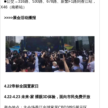
■公交→316路、530路、678路、新繁F1路到香江站，
X46（南桥站）
>>>>展会活动播报
4.22帝标全国置家日
4.22-4.23 未来·家 裸眼3D体验，面向市民免费开放
举办地点：主会场香江全球家居CBD3馆G展示区