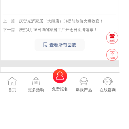
上一篇：
庆贺光辉家居（大朗店）51提前放价火爆收官！
下一篇：
庆贺4月16日博耐家居工厂开仓日圆满落幕！
活动预告
免费报名
首页
更多活动
爆款产品
在线咨询
【江门·博皇家居】19周年庆 抽飞
天茅台 黄金白银大奖 瓜分30万元
现金 送千件壕礼
江门市·全城
建行家装狂欢节 福利来袭