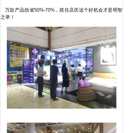
万款产品劲省50%-70%，抓住店庆这个好机会才是明智
之举！