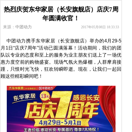
热烈庆贺东华家居（长安旗舰店）店庆7周
年圆满收官！
来源：
中团动力
2017年05月08日 18:33:33
中团动力携手东华家居（长安旗舰店）举办的4月29-5
月1日“店庆7周年”活动已圆满落幕！活动期间，我们的团
队以专业的态度和至上的服务为业主朋友们送上了一场优
惠力度空前的购物盛宴。现场气氛火热爆棚，人群摩肩接
踵，只恨时光飞快，狂欢转瞬即逝。现在，让我们一起回
顾这些精彩瞬间吧！