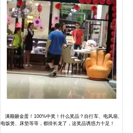
满额砸金蛋！100%中奖！什么奖品？自行车、电风扇、
电饭煲、床垫等等，都排长龙了，这奖品诱惑力十足！