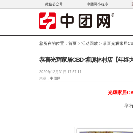
微信公众号
中团网小程序
您所在的位置：
首页
>
活动回放
> 恭喜光辉家居C
恭喜光辉家居CBD·塘厦林村店【年终
2020年12月31日 17:57:11
来源：
中团网
光辉家居
C
举