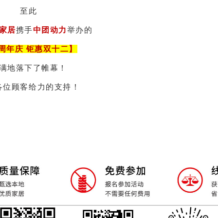
至此
家居
携手
中团动力
举办的
4周年庆 钜惠双十二】
满地落下了帷幕！
各位顾客给力的支持！