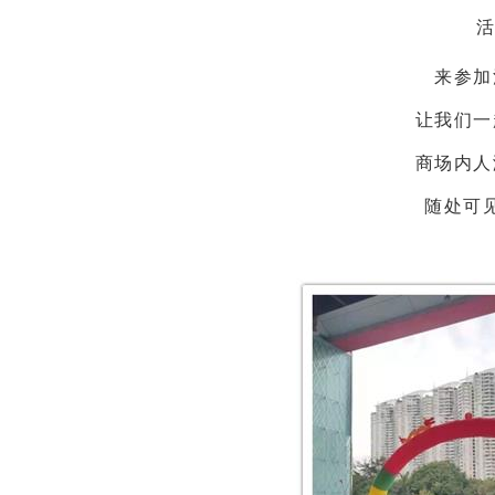
来参加
让我们一
商场内人
随处可