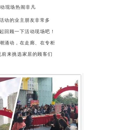
活动现场热闹非凡
活动的业主朋友非常多
起回顾一下活动现场吧！
潮涌动，在走廊、在专柜
见前来挑选家居的顾客们