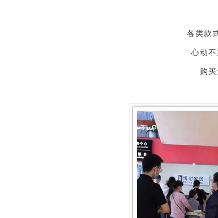
各类款
心动不
购买