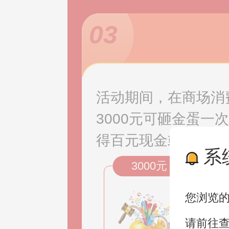
03
活动期间，在商场消
3000元可砸金蛋一
得百元现金或家居用
系
3000元
您浏览
请前往