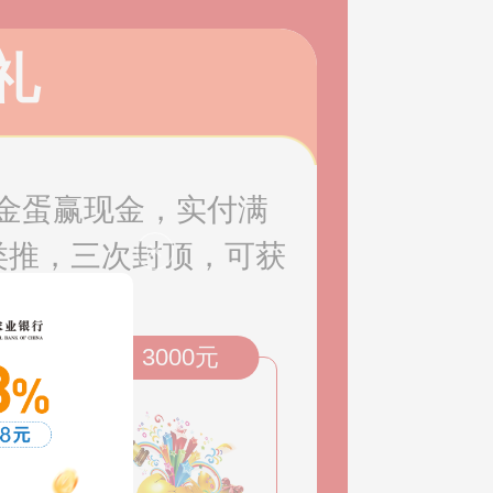
礼
金蛋赢现金，实付满
此类推，三次封顶，可获
元
3000元