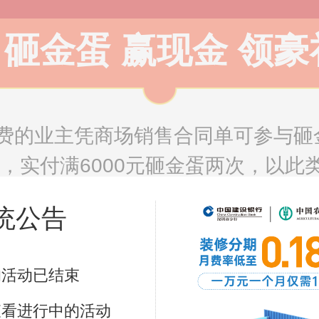
砸金蛋 赢现金 领豪
费的业主凭商场销售合同单可参与砸
次，实付满6000元砸金蛋两次，以
品。
统公告
3000元
3000元
3000
的活动已结束
查看进行中的活动