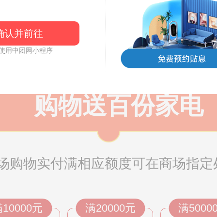
确认并前往
15元
30元
50元
使用中团网小程序
购物送百份家电
场购物实付满相应额度可在商场指定
10000元
满20000元
满5000