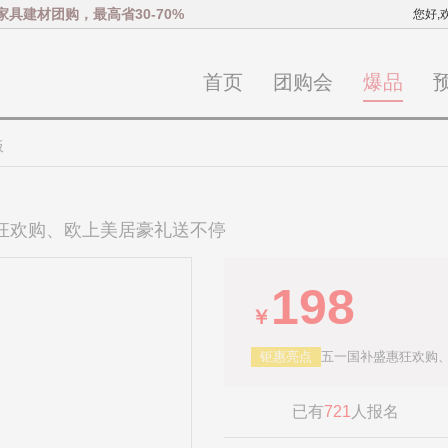
家具建材团购，最高省30-70%
您好,
首页
团购会
爆品
板
惠狂欢购、欧上美居豪礼送不停
198
￥
钜惠亮点
五一国补盛惠狂欢购
已有
721
人报名