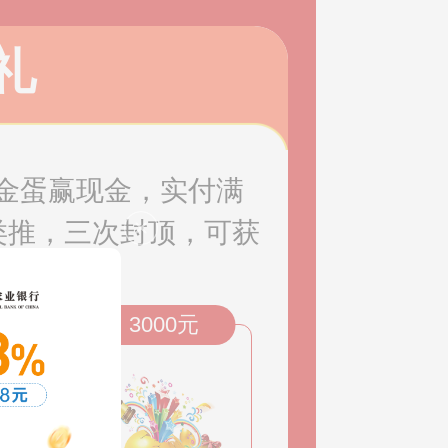
礼
金蛋赢现金，实付满
此类推，三次封顶，可获
元
3000元