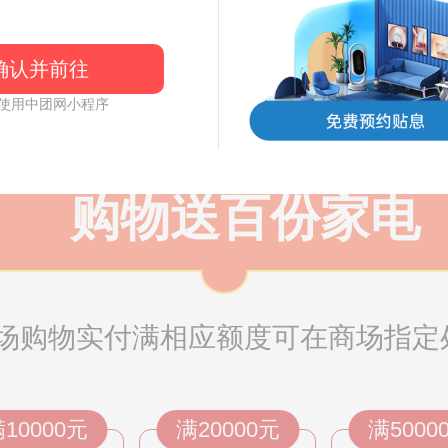
确认并前往
15元
30元
50元
使用中团网小程序
购物送百份家电
场购物实付满相应额度可在商场指定
10000元
满20000元
满5000