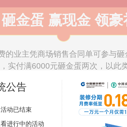
砸金蛋 赢现金 领豪
费的业主凭商场销售合同单可参与砸
次，实付满6000元砸金蛋两次，以
品。
统公告
3000元
3000元
3000
的活动已结束
查看进行中的活动