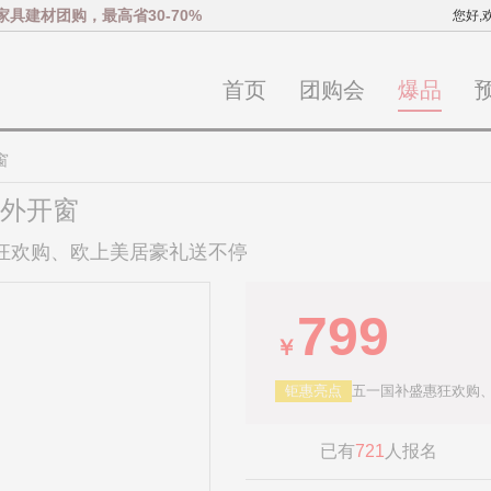
家具建材团购，最高省30-70%
您好,
首页
团购会
爆品
窗
落外开窗
惠狂欢购、欧上美居豪礼送不停
799
￥
钜惠亮点
五一国补盛惠狂欢购
已有
721
人报名