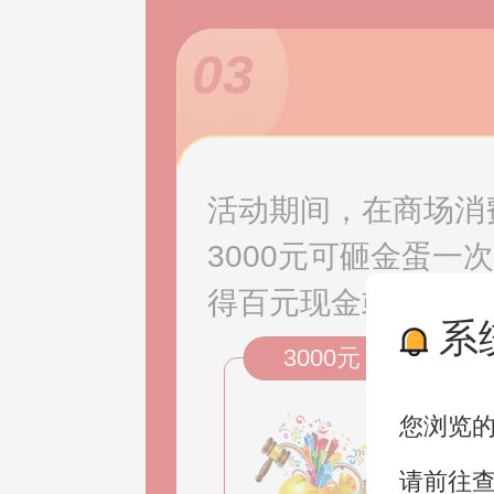
03
活动期间，在商场消
3000元可砸金蛋一
得百元现金或家居用
系
3000元
您浏览
请前往